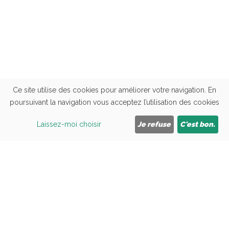
Ce site utilise des cookies pour améliorer votre navigation. En
poursuivant la navigation vous acceptez l’utilisation des cookies
Cliquez ici pour nous appeler
Laissez-moi choisir
Je refuse
C'est bon.
06 42 46 49 02
ACCUEIL
LE SALON
OFFRES DU MOMENT
TARIFS
ACTUS / AVIS
CONTACT