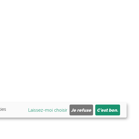
kies
Laissez-moi choisir
Je refuse
C'est bon.