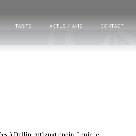
TARIFS
ACTUS / AVIS
CONTACT
N
s à Dullin, Attignat oncin, Lepin le