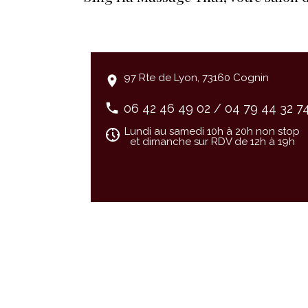
97 Rte de Lyon, 73160 Cognin
06 42 46 49 02
/
04 79 44 32 7
Lundi au samedi 10h à 20h non stop
et dimanche sur RDV de 12h à 19h